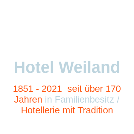
Startseite
Über uns
Hotel Weiland
Unterkunft
Gastronomie
1851 - 2021
seit über
170
Jahre
n
in Familienbesitz /
Hotellerie mit Tradition
Hotelerweiterung